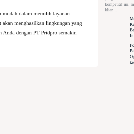
kompetitif ini, 
klien...
ih mudah dalam memilih layanan
Me
t akan menghasilkan lingkungan yang
Ke
Be
an Anda dengan PT Pridpro semakin
In
Fo
Bi
Op
ke