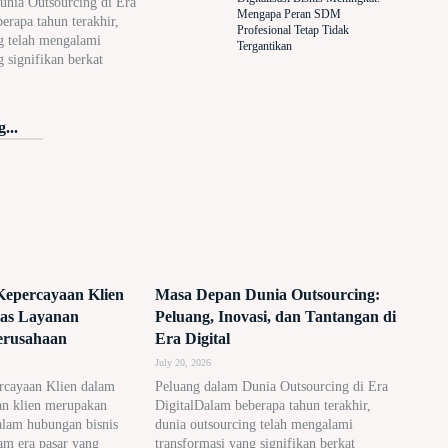
unia Outsourcing di Era
Mengapa Peran SDM
erapa tahun terakhir,
Profesional Tetap Tidak
g telah mengalami
Tergantikan
g signifikan berkat
...
epercayaan Klien
Masa Depan Dunia Outsourcing:
tas Layanan
Peluang, Inovasi, dan Tantangan di
erusahaan
Era Digital
July 20, 2026
rcayaan Klien dalam
Peluang dalam Dunia Outsourcing di Era
an klien merupakan
DigitalDalam beberapa tahun terakhir,
alam hubungan bisnis
dunia outsourcing telah mengalami
am era pasar yang
transformasi yang signifikan berkat