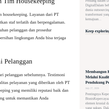
an Tim Housekeeping
Peluang dalam D
DigitalDalam beb
dunia outsourcin
im housekeeping. Layanan dari PT
transformasi yan
kemajuan...
kan staf terlatih dan berpengalaman.
uhan pelanggan dan prosedur
Keep exploring
ersihan lingkungan Anda bisa terjaga
ni Pelanggan
Membangun K
ari pelanggan sebelumnya. Testimoni
Melalui Kuali
litas pelayanan yang diberikan oleh PT
Pendukung P
July 27, 2026
eping yang memiliki reputasi baik dan
Pentingnya Kepe
ting untuk memastikan Anda
BisnisKepercaya
elemen krusial d
yang sukses. Dal