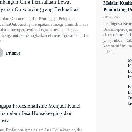
bangun Citra Perusahaan Lewat
Melalui Kuali
ayanan Outsourcing yang Berkualitas
Pendukung P
July 27, 2026
ertian Outsourcing dan Pentingnya Pelayanan
Pentingnya Kepe
alitasOutsourcing merupakan strategi bisnis di mana
BisnisKepercaya
sahaan mempercayakan kegiatan tertentu kepada
elemen krusial d
 ketiga untuk meningkatkan efisiensi operasional dan
yang sukses. Dal
...
kompetitif ini, 
klien...
Pridpro
Me
Ke
Be
In
Fo
Bi
Op
ke
gapa Profesionalisme Menjadi Kunci
ma dalam Jasa Housekeeping dan
urity
nisi Profesionalisme dalam Jasa Housekeeping dan