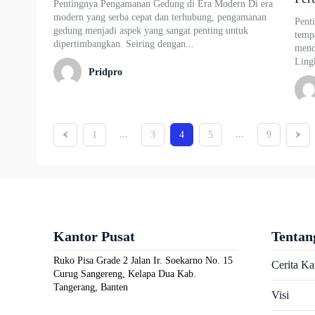
Pentingnya Pengamanan Gedung di Era Modern Di era
modern yang serba cepat dan terhubung, pengamanan
Pent
gedung menjadi aspek yang sangat penting untuk
temp
dipertimbangkan. Seiring dengan...
mend
Lingk
Pridpro
...
...
1
3
4
5
9
Kantor Pusat
Tentan
Ruko Pisa Grade 2 Jalan Ir. Soekarno No. 15
Cerita K
Curug Sangereng, Kelapa Dua Kab.
Tangerang, Banten
Visi