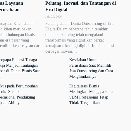
tas Layanan
Peluang, Inovasi, dan Tantangan di
erusahaan
Era Digital
July 20, 2026
rcayaan Klien dalam
Peluang dalam Dunia Outsourcing di Era
an klien merupakan
DigitalDalam beberapa tahun terakhir,
alam hubungan bisnis
dunia outsourcing telah mengalami
am era pasar yang
transformasi yang signifikan berkat
memiliki kepercayaan dari
kemajuan teknologi digital. Implementasi
berbagai inovasi,...
ngapa Retensi Tenaga
Kesalahan Umum
rja Menjadi Tantangan
Perusahaan Saat Memilih
sar di Dunia Bisnis Saat
Jasa Outsourcing dan Cara
i
Menghindarinya
kus pada Pertumbuhan
Digitalisasi Bisnis
snis: Serahkan
Meningkat: Mengapa Peran
erasional Pendukung
SDM Profesional Tetap
pada Ahlinya
Tidak Tergantikan