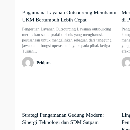
Bagaimana Layanan Outsourcing Membantu
Men
UKM Bertumbuh Lebih Cepat
di 
Pengertian Layanan Outsourcing Layanan outsourcing
Peng
merupakan suatu praktik bisnis yang mengharuskan
komp
perusahaan untuk mengalihkan sebagian dari tanggung
mene
jawab atau fungsi operasionalnya kepada pihak ketiga.
yang
Tujuan...
efekti
Pridpro
Strategi Pengamanan Gedung Modern:
Lin
Sinergi Teknologi dan SDM Satpam
Pen
Per