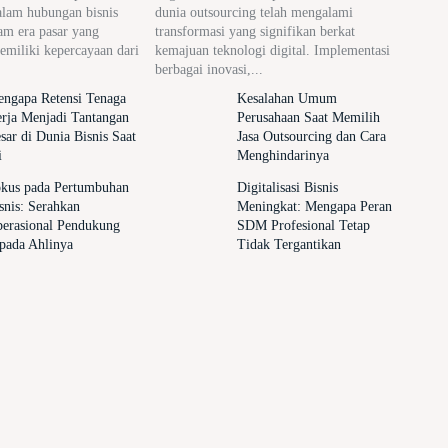
alam hubungan bisnis
dunia outsourcing telah mengalami
am era pasar yang
transformasi yang signifikan berkat
memiliki kepercayaan dari
kemajuan teknologi digital. Implementasi
berbagai inovasi,...
ngapa Retensi Tenaga
Kesalahan Umum
rja Menjadi Tantangan
Perusahaan Saat Memilih
sar di Dunia Bisnis Saat
Jasa Outsourcing dan Cara
i
Menghindarinya
kus pada Pertumbuhan
Digitalisasi Bisnis
snis: Serahkan
Meningkat: Mengapa Peran
erasional Pendukung
SDM Profesional Tetap
pada Ahlinya
Tidak Tergantikan