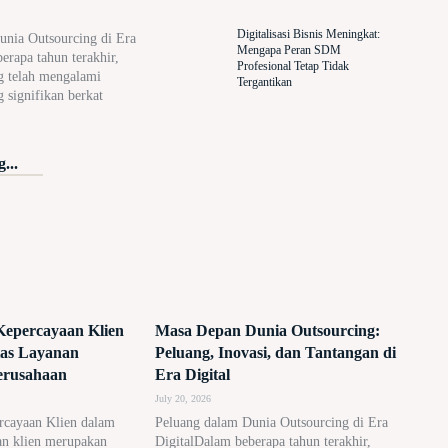
Digitalisasi Bisnis Meningkat:
unia Outsourcing di Era
Mengapa Peran SDM
erapa tahun terakhir,
Profesional Tetap Tidak
g telah mengalami
Tergantikan
g signifikan berkat
...
epercayaan Klien
Masa Depan Dunia Outsourcing:
tas Layanan
Peluang, Inovasi, dan Tantangan di
erusahaan
Era Digital
July 20, 2026
rcayaan Klien dalam
Peluang dalam Dunia Outsourcing di Era
an klien merupakan
DigitalDalam beberapa tahun terakhir,