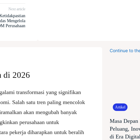
Next article
Ketidakpastian
rdas Mengelola
M Perusahaan
Continue to th
 di 2026
alami transformasi yang signifikan
omi. Salah satu tren paling mencolok
Artikel
 diramalkan akan mengubah banyak
Masa Depan 
gkinkan perusahaan untuk
Peluang, Ino
tara pekerja diharapkan untuk beralih
di Era Digita