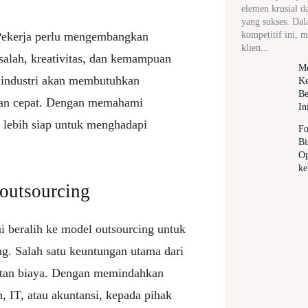
elemen krusial d
yang sukses. Dal
kompetitif ini, 
 Pekerja perlu mengembangkan
klien...
alah, kreativitas, dan kemampuan
Me
m industri akan membutuhkan
Ke
Be
gan cepat. Dengan memahami
In
t lebih siap untuk menghadapi
Fo
Bi
Op
ke
outsourcing
i beralih ke model outsourcing untuk
ng. Salah satu keuntungan utama dari
atan biaya. Dengan memindahkan
n, IT, atau akuntansi, kepada pihak