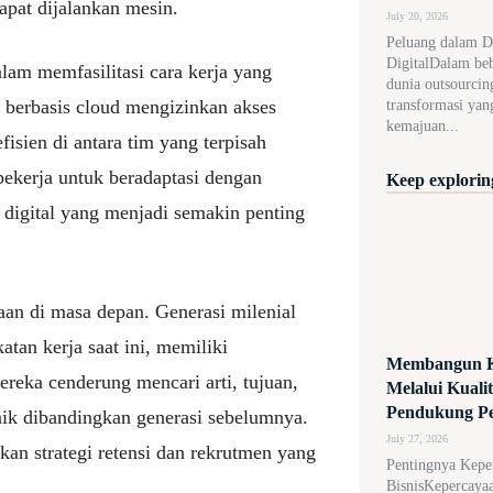
apat dijalankan mesin.
July 20, 2026
Peluang dalam D
DigitalDalam beb
alam memfasilitasi cara kerja yang
dunia outsourcin
g berbasis cloud mengizinkan akses
transformasi yan
kemajuan...
isien di antara tim yang terpisah
pekerja untuk beradaptasi dengan
Keep exploring
 digital yang menjadi semakin penting
an di masa depan. Generasi milenial
tan kerja saat ini, memiliki
Membangun K
reka cenderung mencari arti, tujuan,
Melalui Kuali
Pendukung P
aik dibandingkan generasi sebelumnya.
July 27, 2026
an strategi retensi dan rekrutmen yang
Pentingnya Kepe
BisnisKepercaya